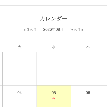
カレンダー
2026年08月
« 前の月
次の月 »
火
水
木
04
05
06